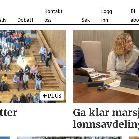
Kontakt
Logg
Bli
liv
Debatt
oss
Søk
inn
abo
PLUS
tter
Ga klar marsj
d
lønnsavdeli