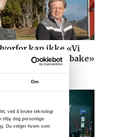
vorfor kan ikke «Vi
m vil ha Søgne tilbake»
kumentere sine
stander?»
Om
tt, ved å bruke teknologi
n tilby deg personlige
ing. Du velger hvem som