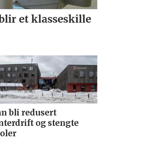
lir et klasseskille
n bli redusert
nterdrift og stengte
oler