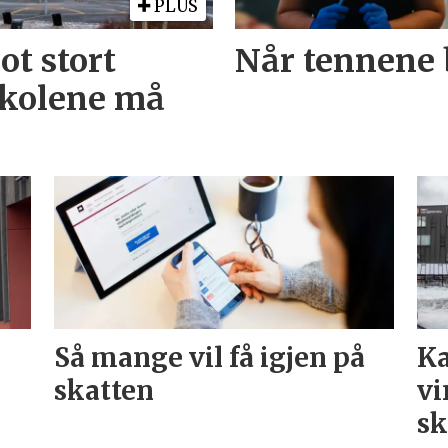
PLUS
ot stort
Når tennene b
skolene må
Så mange vil få igjen på
Ka
skatten
vi
sk