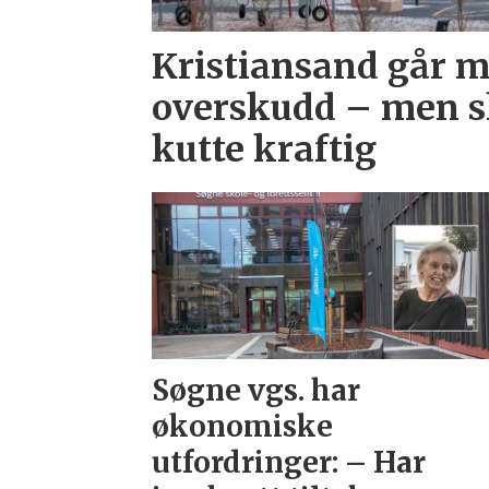
Kristiansand går m
overskudd – men 
kutte kraftig
Søgne vgs. har
økonomiske
utfordringer: – Har