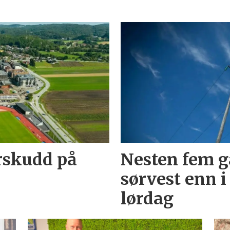
rskudd på
Nesten fem g
sørvest enn i
lørdag