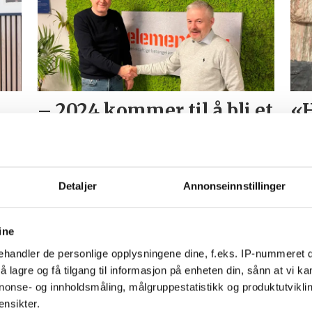
– 2024 kommer til å bli et
«H
mer krevende år, men vi
so
er optimister.
do
på
Detaljer
Annonseinnstillinger
ine
handler de personlige opplysningene dine, f.eks. IP-nummeret di
 lagre og få tilgang til informasjon på enheten din, sånn at vi ka
nonse- og innholdsmåling, målgruppestatistikk og produktutvikl
ensikter.