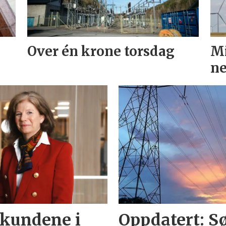
Over én krone torsdag
Mi
ne
 kundene i
Oppdatert: Sø