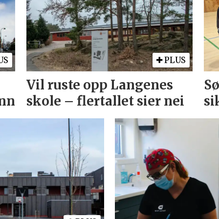
US
PLUS
Vil ruste opp Langenes
Sø
ønn
skole – flertallet sier nei
si